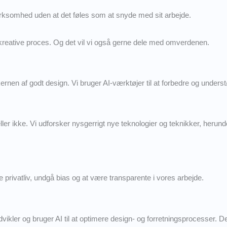
 virksomhed uden at det føles som at snyde med sit arbejde.
en kreative proces. Og det vil vi også gerne dele med omverdenen.
ernen af godt design. Vi bruger AI-værktøjer til at forbedre og understø
ller ikke. Vi udforsker nysgerrigt nye teknologier og teknikker, herunde
re privatliv, undgå bias og at være transparente i vores arbejde.
vikler og bruger AI til at optimere design- og forretningsprocesser. Dett