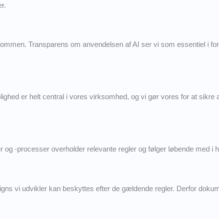
r.
men. Transparens om anvendelsen af AI ser vi som essentiel i forhold
ghed er helt central i vores virksomhed, og vi gør vores for at sikre 
jer og -processer overholder relevante regler og følger løbende med i
designs vi udvikler kan beskyttes efter de gældende regler. Derfor dok