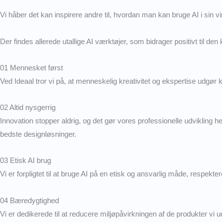
Vi håber det kan inspirere andre til, hvordan man kan bruge AI i sin
Der findes allerede utallige AI værktøjer, som bidrager positivt til d
01 Mennesket først
Ved Ideaal tror vi på, at menneskelig kreativitet og ekspertise udgør k
02 Altid nysgerrig
Innovation stopper aldrig, og det gør vores professionelle udvikling he
bedste designløsninger.
03 Etisk AI brug
Vi er forpligtet til at bruge AI på en etisk og ansvarlig måde, respekte
04 Bæredygtighed
Vi er dedikerede til at reducere miljøpåvirkningen af de produkter vi ud