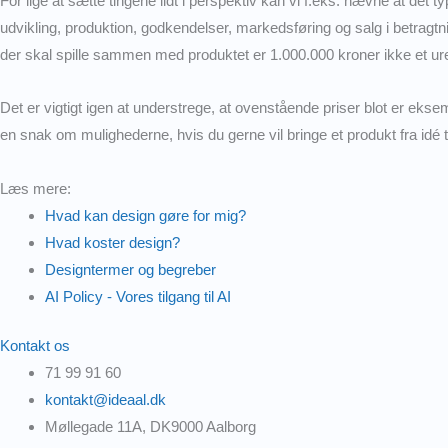
For lige at sætte tingene lidt i perspektiv kan vi f.eks. nævne at det t
udvikling, produktion, godkendelser, markedsføring og salg i betrag
der skal spille sammen med produktet er 1.000.000 kroner ikke et ure
Det er vigtigt igen at understrege, at ovenstående priser blot er 
en snak om mulighederne, hvis du gerne vil bringe et produkt fra idé ti
Læs mere:
Hvad kan design gøre for mig?
Hvad koster design?
Designtermer og begreber
AI Policy - Vores tilgang til AI
Kontakt os
71 99 91 60
kontakt@ideaal.dk
Møllegade 11A, DK9000 Aalborg