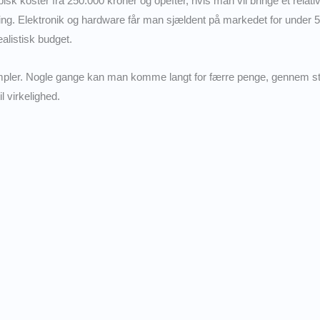
ypisk koster fra 250.000 kroner og opefter, hvis man vil bringe et relat
tning. Elektronik og hardware får man sjældent på markedet for under
alistisk budget.
eksempler. Nogle gange kan man komme langt for færre penge, gennem 
l virkelighed.