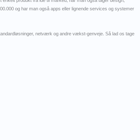
ivt enkelt produkt fra idé til marked, når man også tager design,
 500.000 og har man også apps eller lignende services og systemer
standardløsninger, netværk og andre vækst-genveje. Så lad os tage