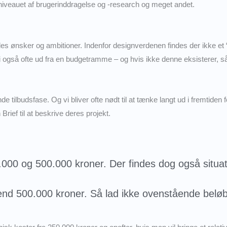
niveauet af brugerinddragelse og -research og meget andet.
ndes ønsker og ambitioner. Indenfor designverdenen findes der ikke et
r vi også ofte ud fra en budgetramme – og hvis ikke denne eksisterer, s
de tilbudsfase. Og vi bliver ofte nødt til at tænke langt ud i fremtiden
rief til at beskrive deres projekt.
.000 og 500.000 kroner. Der findes dog også situ
nd 500.000 kroner. Så lad ikke ovenstående beløb af