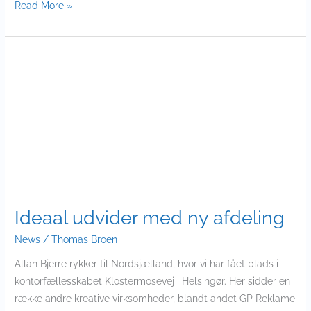
Read More »
Ideaal
udvider
med
ny
afdeling
Ideaal udvider med ny afdeling
News
/
Thomas Broen
Allan Bjerre rykker til Nordsjælland, hvor vi har fået plads i
kontorfællesskabet Klostermosevej i Helsingør. Her sidder en
række andre kreative virksomheder, blandt andet GP Reklame