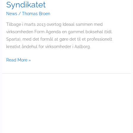
Syndikatet
News
/
Thomas Broen
Tilbage i marts 2013 overtog Ideaal sammen med
virksomheden Form Agenda en gammel boksehal (tidl.
Sparta), med det formål at gøre det til et professionelt
kreativt åndehul for virksomheder i Aalborg.
Read More »
Vinder
af
Design
for
All
Foundation
Award