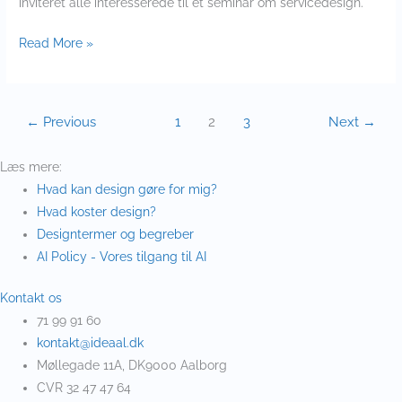
inviteret alle interesserede til et seminar om servicedesign.
Read More »
←
Previous
1
2
3
Next
→
Læs mere:
Hvad kan design gøre for mig?
Hvad koster design?
Designtermer og begreber
AI Policy - Vores tilgang til AI
Kontakt os
71 99 91 60
kontakt@ideaal.dk
Møllegade 11A, DK9000 Aalborg
CVR 32 47 47 64