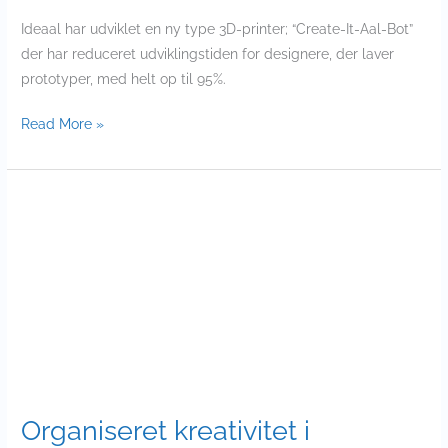
Ideaal har udviklet en ny type 3D-printer; “Create-It-Aal-Bot”
der har reduceret udviklingstiden for designere, der laver
prototyper, med helt op til 95%.
Read More »
Organiseret
kreativitet
i
Syndikatet
Organiseret kreativitet i