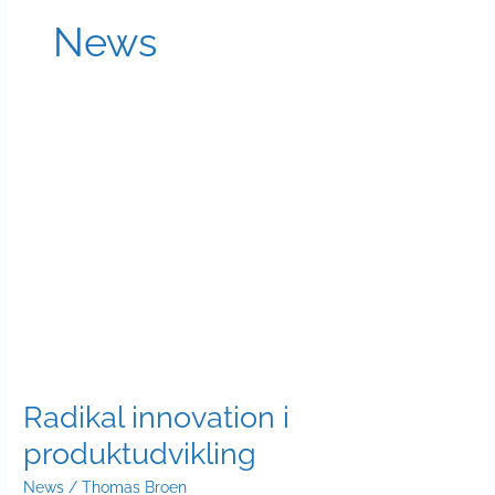
News
Radikal
innovation
i
produktudvikling
Radikal innovation i
produktudvikling
News
/
Thomas Broen