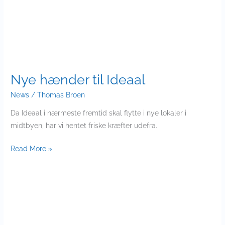
Ideaal
Nye hænder til Ideaal
News
/
Thomas Broen
Da Ideaal i nærmeste fremtid skal flytte i nye lokaler i
midtbyen, har vi hentet friske kræfter udefra.
Read More »
Nu
med
mere
power