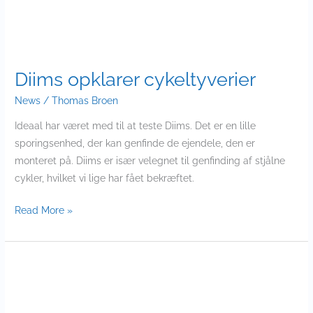
Diims opklarer cykeltyverier
News
/
Thomas Broen
Ideaal har været med til at teste Diims. Det er en lille
sporingsenhed, der kan genfinde de ejendele, den er
monteret på. Diims er især velegnet til genfinding af stjålne
cykler, hvilket vi lige har fået bekræftet.
Read More »
Nye
hænder
til